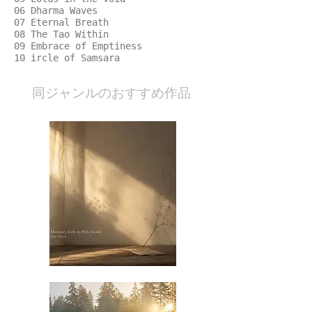
06 Dharma Waves
07 Eternal Breath
08 The Tao Within
09 Embrace of Emptiness
10 ircle of Samsara
​同ジャンルのおすすめ作品