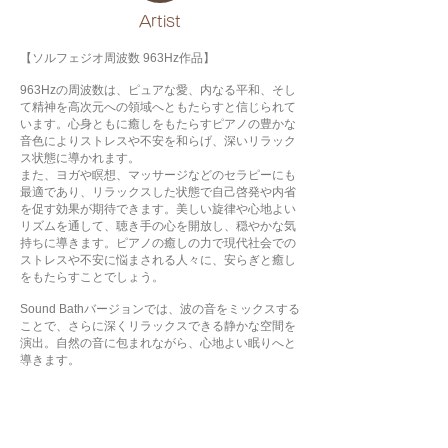
​Artist
【ソルフェジオ周波数 963Hz作品】
963Hzの周波数は、ピュアな愛、内なる平和、そし
て精神を高次元への領域へともたらすと信じられて
います。心身ともに癒しをもたらすピアノの豊かな
音色によりストレスや不安を和らげ、深いリラック
ス状態に導かれます。
また、ヨガや瞑想、マッサージなどのセラピーにも
最適であり、リラックスした状態で自己啓発や内省
を促す効果が期待できます。美しい旋律や心地よい
リズムを通して、聴き手の心を開放し、穏やかな気
持ちに導きます。ピアノの癒しの力で現代社会での
ストレスや不安に悩まされる人々に、安らぎと癒し
をもたらすことでしょう。
Sound Bathバージョンでは、波の音をミックスする
ことで、さらに深くリラックスできる静かな空間を
演出。自然の音に包まれながら、心地よい眠りへと
導きます。