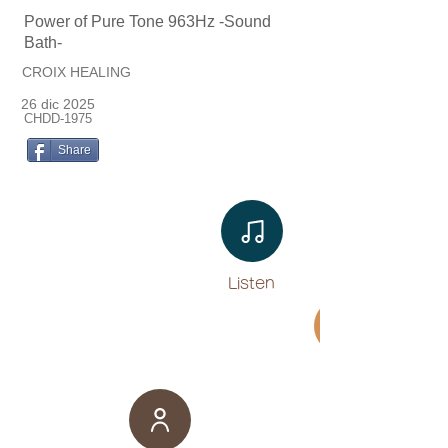
Power of Pure Tone 963Hz -Sound
Bath-
CROIX HEALING
26 dic 2025
CHDD-1975
Share
Listen​
Movie