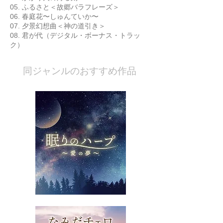
05. ふるさと＜故郷バラフレーズ＞
06. 春庭花〜しゅんていか〜
07. 夕景幻想曲＜神の道引き＞
08. 君が代（デジタル・ボーナス・トラッ
ク）
​同ジャンルのおすすめ作品