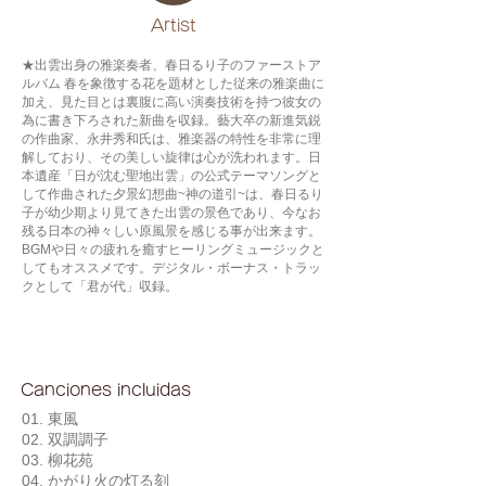
​Artist
★出雲出身の雅楽奏者、春日るり子のファーストア
ルバム 春を象徴する花を題材とした従来の雅楽曲に
加え、見た目とは裏腹に高い演奏技術を持つ彼女の
為に書き下ろされた新曲を収録。藝大卒の新進気鋭
の作曲家、永井秀和氏は、雅楽器の特性を非常に理
解しており、その美しい旋律は心が洗われます。日
本遺産「日が沈む聖地出雲」の公式テーマソングと
して作曲された夕景幻想曲~神の道引~は、春日るり
子が幼少期より見てきた出雲の景色であり、今なお
残る日本の神々しい原風景を感じる事が出来ます。
BGMや日々の疲れを癒すヒーリングミュージックと
してもオススメです。デジタル・ボーナス・トラッ
クとして「君が代」収録。
Canciones incluidas
01. 東風
02. 双調調子
03. 柳花苑
04. かがり火の灯る刻