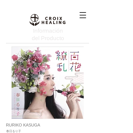
Información
del Producto
RURIKO KASUGA
春日るり子