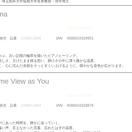
・埼玉医科大学短期大学名誉教授・理学博士
ma
ーン
Classy Moon
​発売
品番
CHDD-2068
JAN
4580010328951
かぶ、古い記憶の輪郭を描いたピアノヒーリング。
美しさ、欠けたまま残る想い、静けさの中に漂う微かな温度。
く、心に沈んだ余韻をそっとすくい上げるように、穏やかな音色が広がります。
ame View as You
ーン
Classy Moon
​発売
品番
CHDD-2064
JAN
4580010328876
中にあった時間を、静かに辿っていく。
遠い声、言えなかった言葉、忘れたはずの温度。