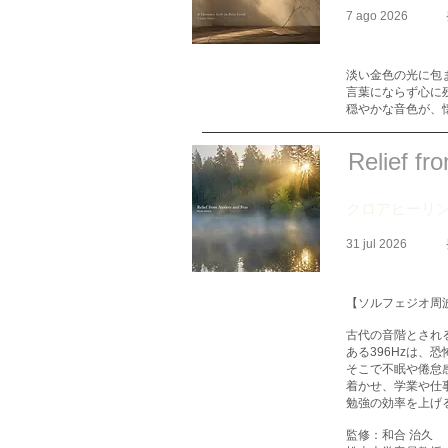
7 ago 2026
淡い金色の光に包
言葉にならず心に
穏やかな音色が、
Relief fr
クロアヒーリ
31 jul 2026
【ソルフェジオ周波
古代の音階とされ
ある396Hzは
そこで不眠や倦怠
着かせ、学業や仕
勉強の効率を上げ
監修：和合 治久