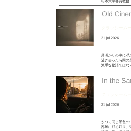
松本大学客員教授
Old Cine
クラッシーム
31 jul 2026
薄明かりの中に浮
過ぎ去った時間の
派手な物語ではな
In the S
クラッシーム
31 jul 2026
かつて同じ景色の
部屋に残る灯り、