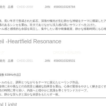
​発売
品番
CHDD-2058
JAN
4580010328784
熱、長い年月で形成された鉱石、深海や極光が生む静かな神秘をテーマに構築した
感のあるシンセを重ね、壮大でありながら没入感の高いサウンドへ仕上げた。
ール感と感情的な余韻を両立し、集中したい夜や映像鑑賞、静かな移動時間にも心
eil -Heartfield Resonance
ング
CROIX HEALING
​発売
品番
CHDD-2051
JAN
4580010328531
数 639Hz作品】
トルのもと、調和とつながりをテーマに据えたヒーリング作品。
旋律に水や風などの自然音と繊細な効果音を重ね、心身の緊張をやさしく解きほぐ
前の時間に寄り添い、内面へと穏やかに意識を導くサウンドスケープ。
れ、静かな安らぎと温かな余韻をもたらす一枚。
l Light