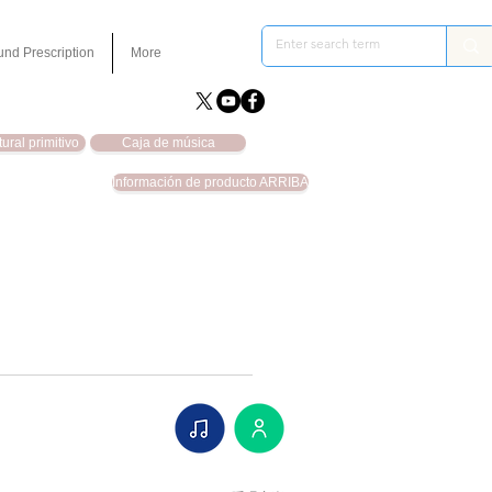
und Prescription
More
ural primitivo
Caja de música
Información de producto ARRIBA