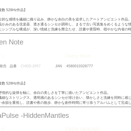
数 528Hz作品】
古的な感情を繊細に織り込み、静かな余白の美を追求したアートアンビエント作品
温かみのある弦楽器、透き通るシンセが調和し、まるで古い写真集をめくるような
たシンプルな構成が、深い情緒と洗練を際立たせ、読書や黄昏時、穏やかな内省の
nen Note
ーン
Classy Moon
​発売
品番
CHDD-2057
JAN
4580010328777
数 528Hz作品】
抒情的な旋律を軸に、余白の美しさを丁寧に描いたアンビエント作品。
繊細なストリングス、透明感のあるシンセが溶け合い、懐かしさと洗練を同時に感
い余韻を重視し、読書や夜の散歩、静かな創作時間に寄り添うアルバムとして完成
aPulse -HiddenMantles
ング
CROIX HEALING