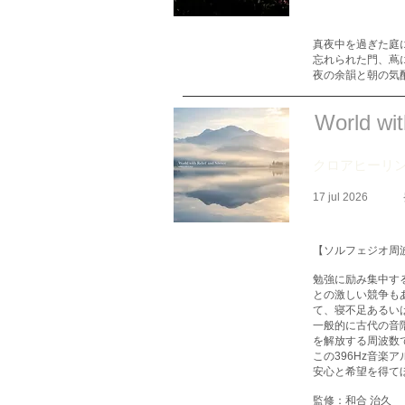
真夜中を過ぎた庭
忘れられた門、蔦
夜の余韻と朝の気
World wit
クロアヒーリ
17 jul 2026
【ソルフェジオ周波
勉強に励み集中す
との激しい競争も
て、寝不足あるい
一般的に古代の音
を解放する周波数
この396Hz音
安心と希望を得て
監修：和合 治久