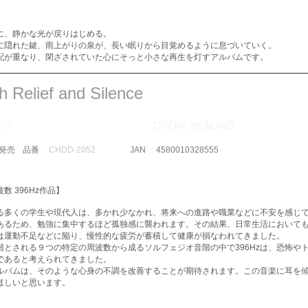
に、静かな光が戻りはじめる。
に隠れた鍵、雨上がりの泉が、長い眠りから目覚めるように息づいていく。
配が重なり、閉ざされていた心にそっと小さな再生を灯すアルバムです。
h Relief and Silence
ング
CROIX HEALING
​発売
品番
CHDD-2052
JAN
4580010328555
数 396Hz作品】
る多くの学生や現代人は、多かれ少なかれ、将来への進路や職業などに不安を感じ
あるため、勉強に集中するほど孤独感に襲われます。その結果、日常生活において
は運動不足などに陥り、慢性的な疲労が蓄積して健康が損なわれてきました。
階とされる９つの特定の周波数から成るソルフェジオ音階の中で396Hzは、恐怖や
であると考えられてきました。
楽アルバムは、そのような心身の不調を改善することが期待されます。この音楽に耳を
ほしいと思います。