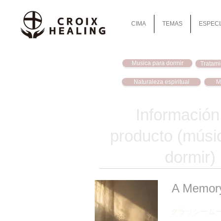
CIMA
TEMAS
ESPECI
Musica para dormir
Tratami
Naturaleza espiritual
M
Información
producto (músi
dormir)
A Memory
クラッシーム