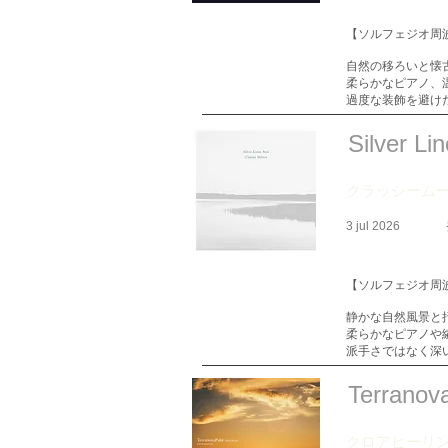
【ソルフェジオ周波
自然の移ろいと懐
柔らかなピアノ、
過度な装飾を避け
Silver Li
クラッシーム
3 jul 2026
【ソルフェジオ周波
静かな自然風景と
柔らかなピアノや
派手さではなく深
Terranov
クロアヒーリ