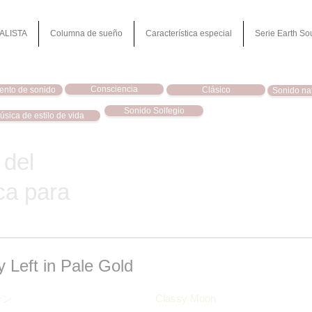
ALISTA
Columna de sueño
Característica especial
Serie Earth So
Consciencia
ento de sonido
Clásico
Sonido nat
Sonido Solfegio
úsica de estilo de vida
 del
ca para
 Left in Pale Gold
ーン
Classy Moon