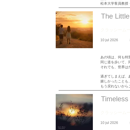
松本大学客員教授
The Litt
クラッシーム
10 jul 2026
あの頃は、何も特
同じ道を歩いて、
それでも、世界は
過ぎてしまえば、
嬉しかったことも
もう戻れないから
Timeles
クラッシーム
10 jul 2026