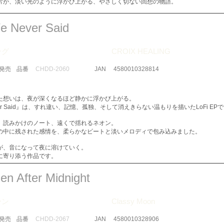
片が、淡い光のように浮かび上がる、やさしく切ない回想の物語。
e Never Said
ング
CROIX HEALING
​発売
品番
CHDD-2060
JAN
4580010328814
た想いは、夜が深くなるほど静かに浮かび上がる。
 Never Said』は、すれ違い、記憶、孤独、そして消えきらない温もりを描いたLoFi EP
、読みかけのノート、遠くで揺れるネオン。
の中に残された感情を、柔らかなビートと淡いメロディで包み込みました。
が、音になって夜に溶けていく。
に寄り添う作品です。
en After Midnight
ーン
Classy Moon
​発売
品番
CHDD-2067
JAN
4580010328906