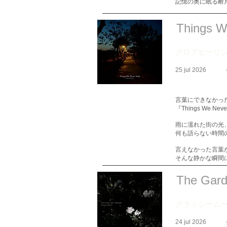
記憶の奥に眠る断
Things W
クロアヒーリ
25 jul 2026
言葉にできなかっ
『Things We
雨に濡れた街の光
何も語らない時間
言えなかった言葉
そんな静かな瞬間
The Gard
クラッシーム
24 jul 2026