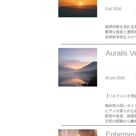
3 jul 2026
地球内部を流れる
重厚な低音と透明
自然科学的なスケ
Auralis V
クロアヒーリ
26 jun 2026
【ソルフェジオ周波
独自性の高いタイ
ピアノの柔らかな
瞑想や休息、就寝
日常の喧騒から離
Ephemera