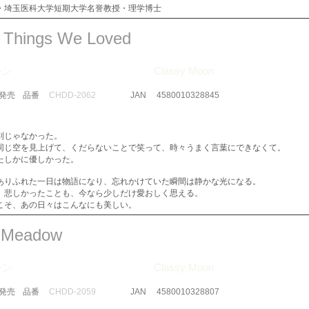
・埼玉医科大学短期大学名誉教授・理学博士
le Things We Loved
ーン
Classy Moon
​発売
品番
CHDD-2062
JAN
4580010328845
別じゃなかった。
同じ空を見上げて、くだらないことで笑って、時々うまく言葉にできなくて。
たしかに優しかった。
ありふれた一日は物語になり、忘れかけていた瞬間は静かな光になる。
、悲しかったことも、今なら少しだけ愛おしく思える。
こそ、あの日々はこんなにも美しい。
s Meadow
ーン
Classy Moon
​発売
品番
CHDD-2059
JAN
4580010328807