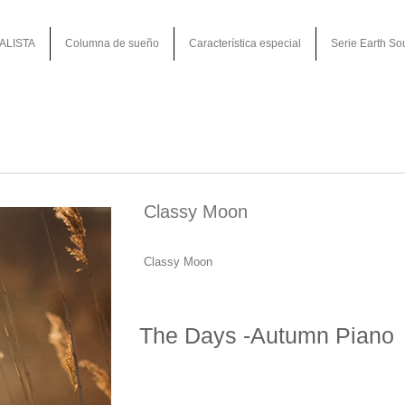
ALISTA
Columna de sueño
Característica especial
Serie Earth So
Classy Moon
Classy Moon
The Days -Autumn Piano