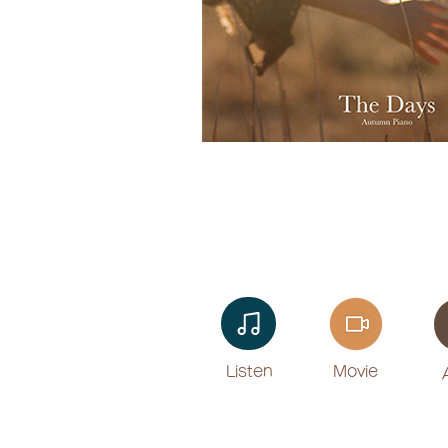
Listen​
Movie
​