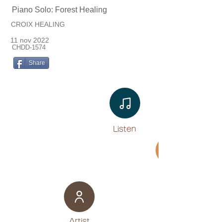
Piano Solo: Forest Healing
CROIX HEALING
11 nov 2022
CHDD-1574
Share
Listen​
Movie
​Artist