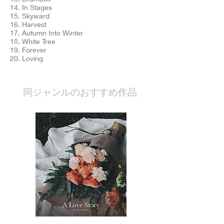
14. In Stages
15. Skyward
16. Harvest
17. Autumn Into Winter
18. White Tree
19. Forever
20. Loving
​同ジャンルのおすすめ作品