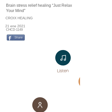
Brain stress relief healing “Just Relax
Your Mind”
CROIX HEALING
21 ene 2021
CHCD-1149
Share
Listen​
Movie