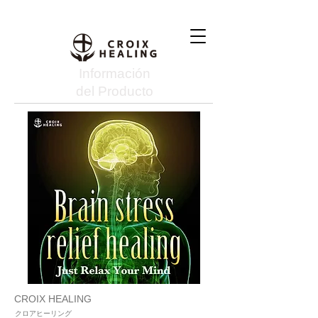
Información
del Producto
CROIX HEALING
クロアヒーリング