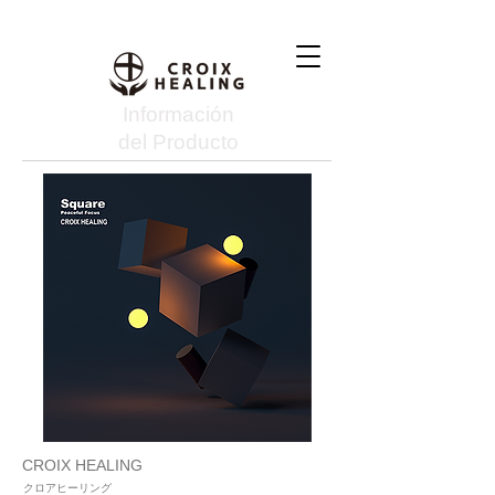
Información
del Producto
CROIX HEALING
クロアヒーリング