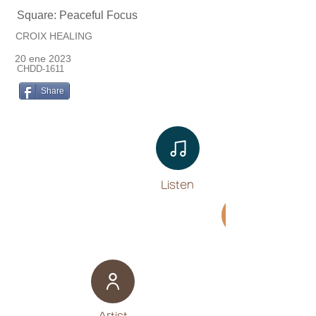
Square: Peaceful Focus
CROIX HEALING
20 ene 2023
CHDD-1611
Share
Listen​
Movie