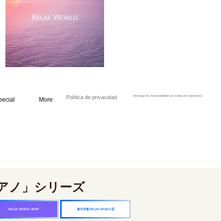
Política de privacidad
Descargo de responsabilidad por traducción automática
pecial
More
アノ」シリーズ
楽天市場 RELAX WORLD店
RELAX WORLD SHOP