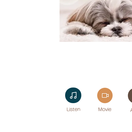
Listen​
Movie
​