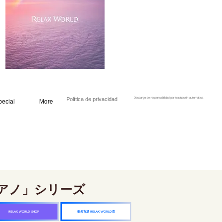
Política de privacidad
Descargo de responsabilidad por traducción automática
pecial
More
アノ」シリーズ
楽天市場 RELAX WORLD店
RELAX WORLD SHOP