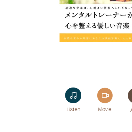
Listen​
Movie
​