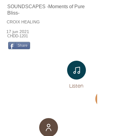
SOUNDSCAPES -Moments of Pure
Bliss-
CROIX HEALING
17 jun 2021
CHDD-1201
Share
Listen​
Movie