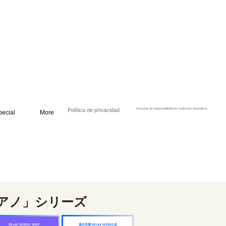
Política de privacidad
Descargo de responsabilidad por traducción automática
pecial
More
アノ」シリーズ
楽天市場 RELAX WORLD店
RELAX WORLD SHOP