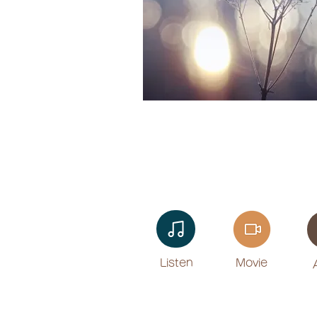
Listen​
Movie
​