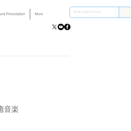
und Prescription
More
癒音楽