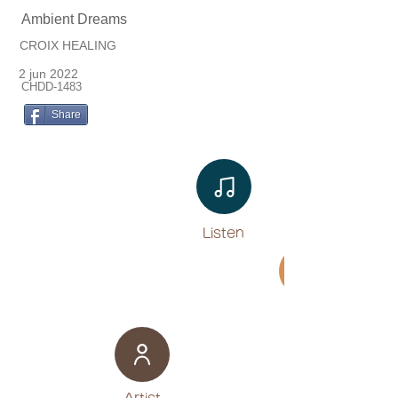
Ambient Dreams
CROIX HEALING
2 jun 2022
CHDD-1483
Share
Listen​
Movie