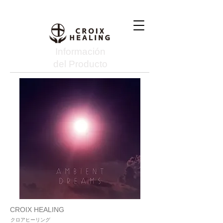
Información
del Producto
CROIX HEALING
クロアヒーリング