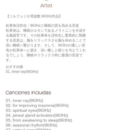
​Artist
【ソルフェジオ周波数 963Hz作品】
松果体活性化：963Hzと睡眠の質を高める音楽
松果体は、睡眠ホルモンであるメラトニンを分泌す
る脳器官です。その松果体を活性化し驚異的に熟睡
する音楽は、脳をリラックスさせ脳を休めることで
深い睡眠へ繋がります。そして、963hzの優しい音
色が松果体へと届き、深い癒しと眠りを与えてくれ
るでしょう。睡眠やリラックス時に最適の音楽で
す。
おすすめ曲
01. inner ray(963Hz)
Canciones incluidas
01. inner ray(963Hz)
02. for improving insomnia(963Hz)
03. spiritual eyes(963Hz)
04. pineal gland activation(963Hz)
05. from awakening to sleep(963Hz)
06. seasonal rhythm(963Hz)
07. optical signal(963Hz)