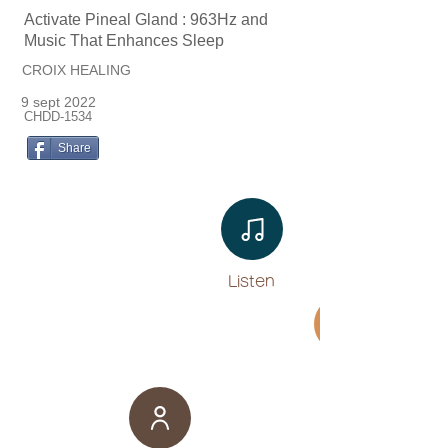
Activate Pineal Gland : 963Hz and
Music That Enhances Sleep
CROIX HEALING
9 sept 2022
CHDD-1534
Share
Listen​
Movie