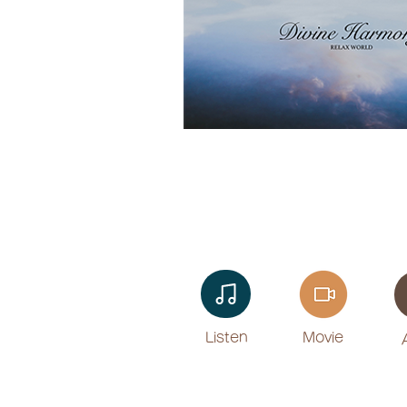
Listen​
Movie
​