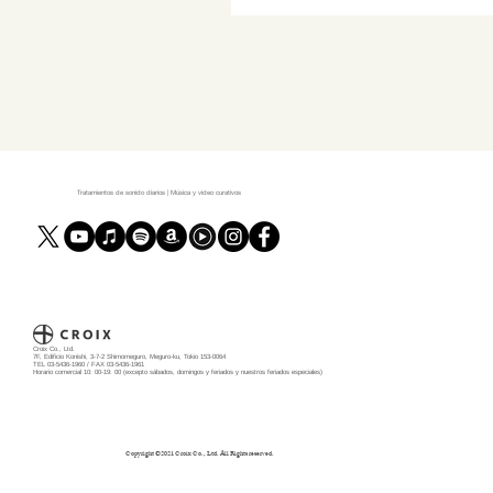
Tratamientos de sonido diarios | Música y video curativos
Croix Co., Ltd.
7F, Edificio Konishi, 3-7-2 Shimomeguro, Meguro-ku, Tokio 153-0064
TEL 03-5436-1960 / FAX 03-5436-1961
Horario comercial 10: 00-19: 00 (excepto sábados, domingos y feriados y nuestros feriados especiales)
Copyright ©️2021 Croix Co., Ltd. All Rights reserved.