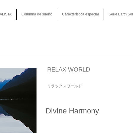
ALISTA
Columna de sueño
Característica especial
Serie Earth So
RELAX WORLD
リラックスワールド
Divine Harmony