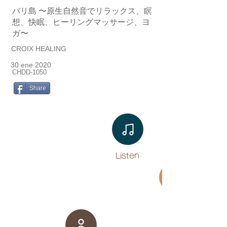
バリ島 〜原生自然音でリラックス、瞑
想、快眠、ヒーリングマッサージ、ヨ
ガ〜
CROIX HEALING
30 ene 2020
CHDD-1050
Share
Listen​
Movie