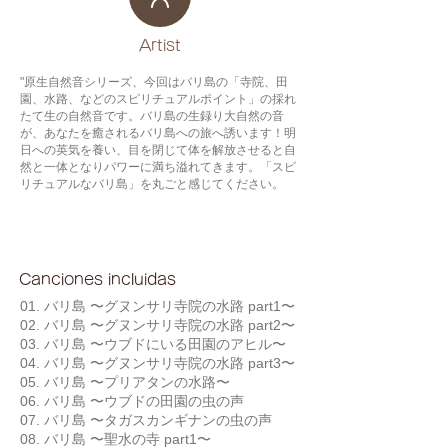
​Artist
"原生自然音シリーズ、今回はバリ島の「寺院、田
園、水路、などのスピリチュアルポイント」の採れ
たて生の自然音です。バリ島の生録り大自然の音
が、あなたを癒されるバリ島への旅へ誘います！明
日への英気を養い、目を閉じて体を解放させると自
然と一体となりパワーに満ち溢れてきます。「スピ
リチュアルなバリ島」を丸ごと感じてください。
Canciones incluidas
01. バリ島 〜グヌンサリ寺院の水路 part1〜
02. バリ島 〜グヌンサリ寺院の水路 part2〜
03. バリ島 〜ウブドにいる田園のアヒル〜
04. バリ島 〜グヌンサリ寺院の水路 part3〜
05. バリ島 〜プリアタンの水路〜
06. バリ島 〜ウブドの田園の虫の声
07. バリ島 〜タガスカンギナンの虫の声
08. バリ島 〜聖水の寺 part1〜