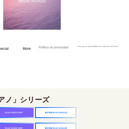
Política de privacidad
Descargo de responsabilidad por traducción automática
pecial
More
アノ」シリーズ
楽天市場 RELAX WORLD店
RELAX WORLD SHOP
楽天市場 RELAX WORLD店
RELAX WORLD SHOP