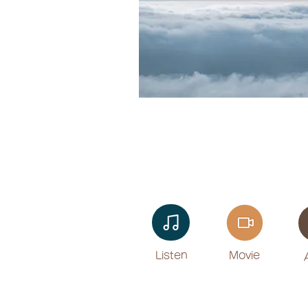
Listen​
Movie
​