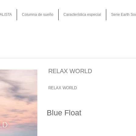
ALISTA
Columna de sueño
Característica especial
Serie Earth So
RELAX WORLD
RELAX WORLD
Blue Float