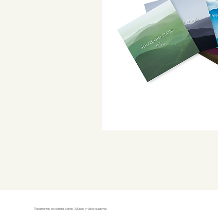
Tratamientos de sonido diarios | Música y video curativos