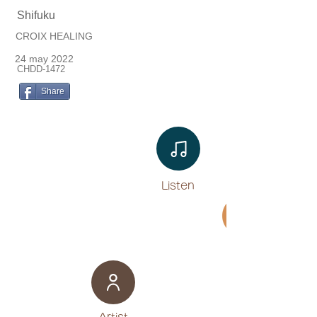
Shifuku
CROIX HEALING
24 may 2022
CHDD-1472
Share
Listen​
Movie