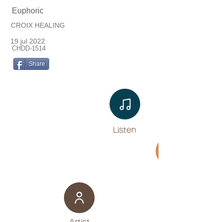
Euphoric
CROIX HEALING
19 jul 2022
CHDD-1514
Share
Listen​
Movie