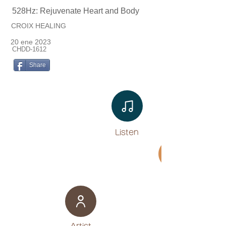
528Hz: Rejuvenate Heart and Body
CROIX HEALING
20 ene 2023
CHDD-1612
Share
Listen​
Movie