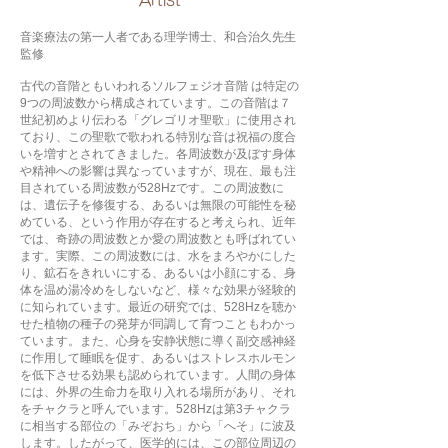
​Artist
音楽療法の第一人者である理学博士、和合治久先生
監修
古代の音階ともいわれるソルフェジオ音階 は特定の
9つの周波数から構成されています。この音階は７
世紀初めより伝わる「グレゴリオ聖歌」に使用され
ており、この聖歌で歌われる特別な音は祝福の度合
いを増すとされてきました。各周波数が及ぼす身体
や精神への影響は異なっていますが、現在、最も注
目されている周波数が528Hzです。この周波数に
は、遺伝子を修復する、あるいは無限の可能性を秘
めている、という作用が存在すると考えられ、近年
では、奇跡の周波数とか愛の周波数とも呼ばれてい
ます。実際、この周波数には、水をまろやかにした
り、鉱石をきれいにする、あるいは小顔にする、身
体を温め湯冷めをしないなど、様々な効果が経験的
に知られています。最近の研究では、528Hzを聴か
せた植物の種子の発芽が同調して育つこともわかっ
ています。また、心身を安静状態に導く副交感神経
に作用して睡眠を促す、あるいはストレスホルモン
を低下させる効果も認められています。人間の身体
には、外界の生命力を取り入れる場所があり、それ
をチャクラと呼んでいます。528Hzは第3チャクラ
に相当する部位の「みぞおち」から「へそ」に波及
します。したがって、医学的には、この部位周辺の