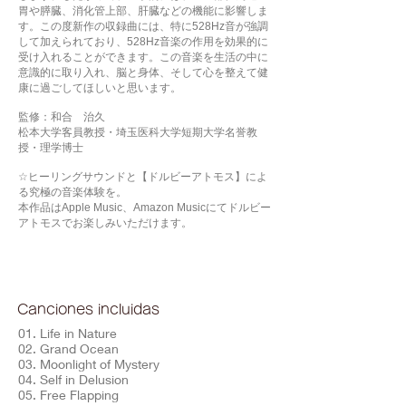
胃や膵臓、消化管上部、肝臓などの機能に影響しま
す。この度新作の収録曲には、特に528Hz音が強調
して加えられており、528Hz音楽の作用を効果的に
受け入れることができます。この音楽を生活の中に
意識的に取り入れ、脳と身体、そして心を整えて健
康に過ごしてほしいと思います。
監修：和合 治久
松本大学客員教授・埼玉医科大学短期大学名誉教
授・理学博士
☆ヒーリングサウンドと【ドルビーアトモス】によ
る究極の音楽体験を。
本作品はApple Music、Amazon Musicにてドルビー
アトモスでお楽しみいただけます。
Canciones incluidas
01. Life in Nature
02. Grand Ocean
03. Moonlight of Mystery
04. Self in Delusion
05. Free Flapping