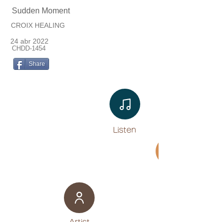
Sudden Moment
CROIX HEALING
24 abr 2022
CHDD-1454
Share
Listen​
Movie