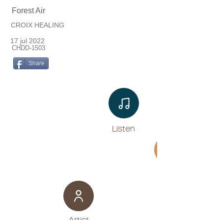
Forest Air
CROIX HEALING
17 jul 2022
CHDD-1503
Share
Listen​
Movie