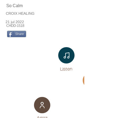
So Calm
CROIX HEALING
21 jul 2022
CHDD-1518
Share
Listen​
Movie